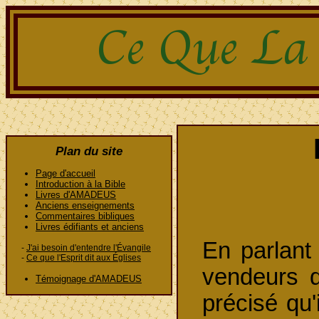
Plan du site
Page d'accueil
Introduction à la Bible
Livres d'AMADEUS
Anciens enseignements
Commentaires bibliques
Livres édifiants et anciens
En parlant
-
J'ai besoin d'entendre l'Évangile
-
Ce que l'Esprit dit aux Églises
vendeurs d
Témoignage d'AMADEUS
précisé qu'