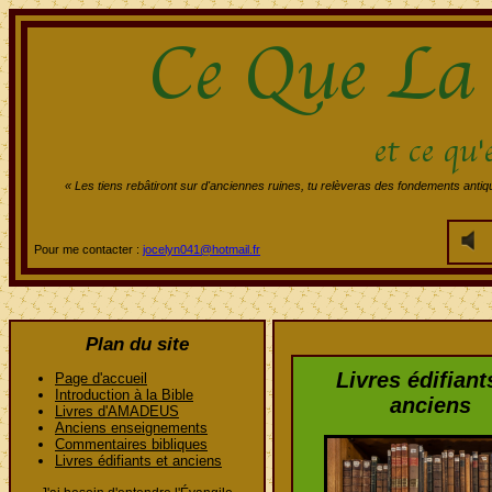
« Les tiens rebâtiront sur d'anciennes ruines, tu relèveras des fondements antiqu
Pour me contacter :
jocelyn041@hotmail.fr
Plan du site
Livres édifiant
Page d'accueil
Introduction à la Bible
anciens
Livres d'AMADEUS
Anciens enseignements
Commentaires bibliques
Livres édifiants et anciens