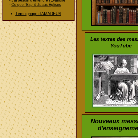
-
J'ai besoin d'entendre l'Évangile
-
Ce que l'Esprit dit aux Églises
Témoignage d'AMADEUS
Les textes des mes
YouTube
Nouveaux mess
d'enseigneme