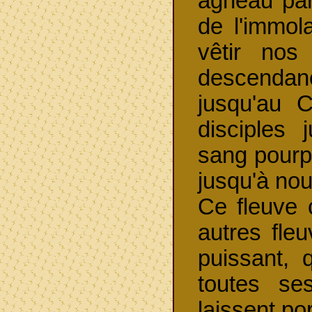
agneau par
de l'immol
vêtir nos
descendanc
jusqu'au 
disciples 
sang pourpr
jusqu'à nou
Ce fleuve 
autres fle
puissant, 
toutes se
laissent por