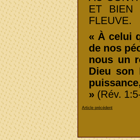
ET BIEN
FLEUVE.
« À celui 
de nos péc
nous un r
Dieu son P
puissance
»
(Rév. 1:5
Article précédent