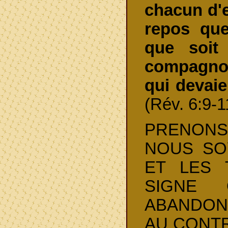
chacun d'eu
repos que
que soit
compagnon
qui devai
(Rév. 6:9-1
PRENONS
NOUS SO
ET LES 
SIGNE
ABANDON
AU CONT