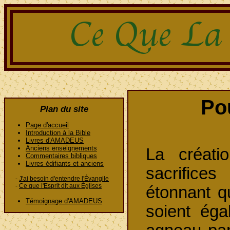
Pou
Plan du site
Page d'accueil
Introduction à la Bible
Livres d'AMADEUS
Anciens enseignements
La créati
Commentaires bibliques
Livres édifiants et anciens
sacrifice
-
J'ai besoin d'entendre l'Évangile
-
Ce que l'Esprit dit aux Églises
étonnant q
Témoignage d'AMADEUS
soient éga