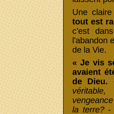
Une claire
tout est r
c'est dan
l'abandon e
de la Vie.
« Je vis s
avaient é
de Dieu.
véritable,
vengeance 
la terre?