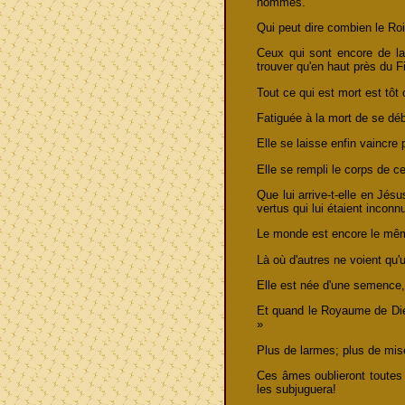
hommes.
Qui peut dire combien le Roi 
Ceux qui sont encore de la
trouver qu'en haut près du Fi
Tout ce qui est mort est tôt o
Fatiguée à la mort de se déb
Elle se laisse enfin vaincre p
Elle se rempli le corps de ce
Que lui arrive-t-elle en Jé
vertus qui lui étaient incon
Le monde est encore le même
Là où d'autres ne voient qu'u
Elle est née d'une semence, 
Et quand le Royaume de Dieu 
»
Plus de larmes; plus de misè
Ces âmes oublieront toutes l
les subjuguera!