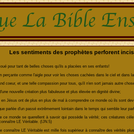
Les sentiments des prophètes perforent incis
 loué pour tant de belles choses qu'ils a placées en ses enfants!
ion perçante comme l'aigle pour voir les choses cachées dans le ciel et dans la
rand coeur, et une telle compassion pour tous, qu'il n'en sort jamais autre cho
'une nouvelle création plus fabuleuse et plus élevée en dignité divine;
s en Jésus ont de plus en plus de mal à comprendre ce monde où ils sont dev
ue parlée d'un passé extrêmement lointain dans le temps qui semble leur parl
ce monde se querellent à savoir qui possède la vérité; ces créatures cé
connaître LE Véritable. (IJN.5)
que connaître LE Véritable est mille fois supérieur à connaître des vérités p