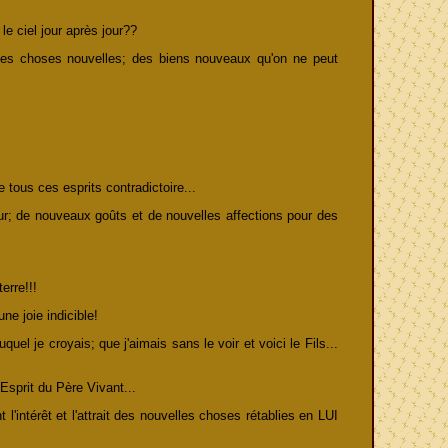
le ciel jour après jour??
 des choses nouvelles; des biens nouveaux qu'on ne peut
 tous ces esprits contradictoire...
ur; de nouveaux goûts et de nouvelles affections pour des
erre!!!
e joie indicible!
l je croyais; que j'aimais sans le voir et voici le Fils...
Esprit du Père Vivant...
'intérêt et l'attrait des nouvelles choses rétablies en LUI