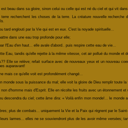
est beau dans sa gloire, sinon celui ou celle qui est né du ciel et qui vit dans 
 terre recherchent les choses de la terre. La créature nouvelle recherche
ls.
u tard englouti par la Vie qui est en eux. C'est la noyade spirituelle...
attre dans une eau trop profonde pour elle;
ar l'Eau d'en haut... elle avale d'abord.. puis respire cette eau de vie...
tte Eau, tandis qu'elle rejette à la même vitesse, cet air pollué du monde et de
sus?? Elle se relève; refait surface avec de nouveaux yeux et un nouveau coe
nues auparavant!
 mais ce qu'elle voit est profondément changé...
n monde sous la puissance du mal; elle voit la gloire de Dieu remplir toute la t
non d'homme mais d'Esprit. Elle en récolte les fruits avec un étonnement et un
descendra du ciel; cette âme dira: « Voilà enfin mon monde!... le monde auque
res; plus de combats... uniquement la Vie et la Paix qui règnent par le Saint-
eurs larmes... elles ne se souviendront plus de les avoir même versées; tant l