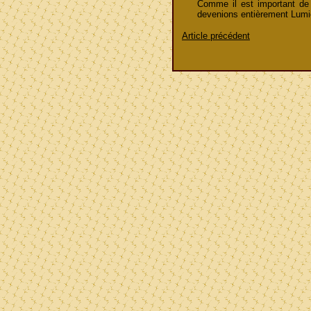
Comme il est important de
devenions entièrement Lumi
Article précédent