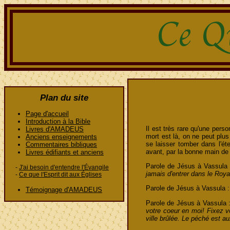
Plan du site
Page d'accueil
Introduction à la Bible
Il est très rare qu'une pers
Livres d'AMADEUS
mort est là, on ne peut plus
Anciens enseignements
se laisser tomber dans l'éter
Commentaires bibliques
avant, par la bonne main de
Livres édifiants et anciens
Parole de Jésus à Vassula
-
J'ai besoin d'entendre l'Évangile
jamais d'entrer dans le Roy
-
Ce que l'Esprit dit aux Églises
Parole de Jésus à Vassula 
Témoignage d'AMADEUS
Parole de Jésus à Vassula 
votre coeur en moi! Fixez 
ville brûlée. Le péché est au