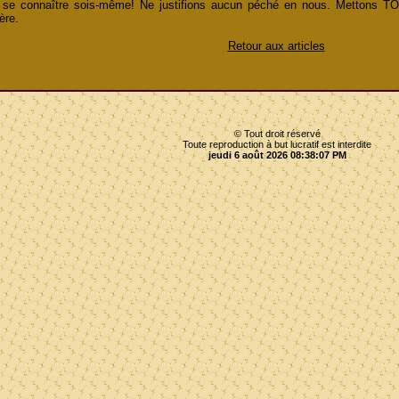
 se connaître sois-même! Ne justifions aucun péché en nous. Mettons TO
ère.
Retour aux articles
© Tout droit réservé
Toute reproduction à but lucratif est interdite
jeudi 6 août 2026 08:38:07 PM