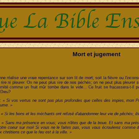
Mort et jugement
onne réalise une vraie repentance sur son lit de mort; soit la fièvre ou l'inc
 rire ni pleurer. On ne peut plus rire de nos péchés; on ne peut plus pleurer 
nité comme un fruit mûr tombe dans le vide... Ce fruit se fracassera-t-il par t
 Dieu?
 :
« Si vos vertus ne sont pas plus profondes que celles des impies, mon P
aume. »
:
« Si les bons et les méchants ont refusé d'abandonner leur vie de péchés; il
:
« Sans ma présence en vous; vous n'êtes que de la boue. Et sans ma prése
votre coeur sur moi! Si vous ne le faites pas, vous vous écroulerez comme
x chrétiens ce que le feu est à la ville. »