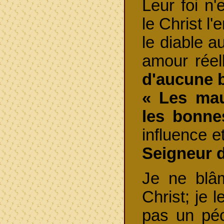
Leur foi n
le Christ l
le diable a
amour réel
d'aucune 
« Les ma
les bonne
influence e
Seigneur d
Je ne blâ
Christ; je 
pas un péc