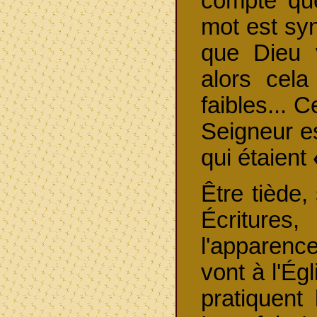
compte qu
mot est syn
que Dieu 
alors cela
faibles... 
Seigneur e
qui étaient
Être tiède
Écritures
l'apparenc
vont à l'Ég
pratiquent