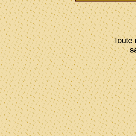
Toute r
s