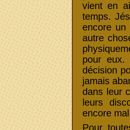
vient en a
temps. Jés
encore un p
autre chose
physiqueme
pour eux. 
décision pou
jamais aba
dans leur c
leurs disc
encore mal 
Pour toute