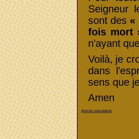
Seigneur 
sont des
«
fois mort 
n'ayant que
Voilà, je cr
dans l'esp
sens que je
Amen
Article précédent