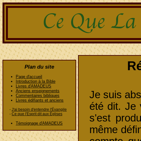
Ré
Plan du site
Page d'accueil
Introduction à la Bible
Livres d'AMADEUS
Anciens enseignements
Je suis abs
Commentaires bibliques
Livres édifiants et anciens
été dit. J
-
J'ai besoin d'entendre l'Évangile
-
Ce que l'Esprit dit aux Églises
s'est prod
Témoignage d'AMADEUS
même défin