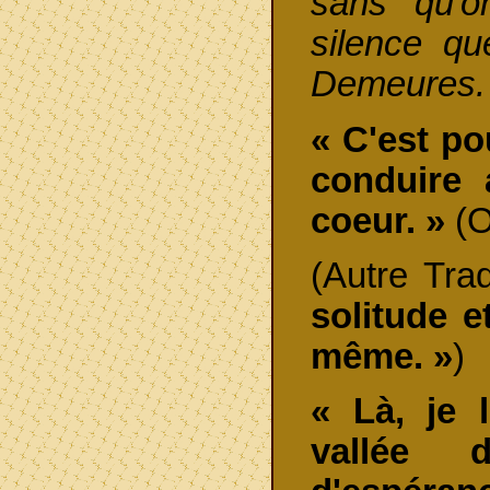
sans qu'o
silence qu
Demeures.
« C'est pou
conduire 
coeur. »
(O
(Autre Tra
solitude et
même. »
)
« Là, je 
vallée 