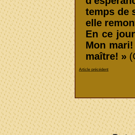
d'espéranc
temps de 
elle remon
En ce jour-
Mon mari! 
maître! »
(
Article précédent