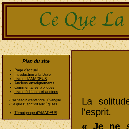
Plan du site
Page d'accueil
Introduction à la Bible
Livres d'AMADEUS
Anciens enseignements
Commentaires bibliques
Livres édifiants et anciens
La solitu
-
J'ai besoin d'entendre l'Évangile
-
Ce que l'Esprit dit aux Églises
l'esprit.
Témoignage d'AMADEUS
« Je ne s