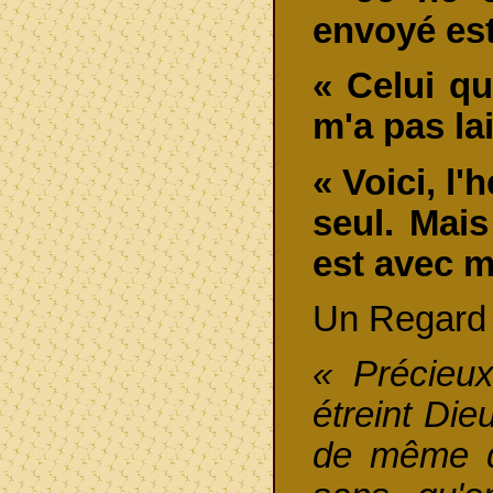
envoyé est
« Celui qu
m'a pas la
« Voici, l'
seul. Mais
est avec m
Un Regard 
« Précieux
étreint Dieu
de même q