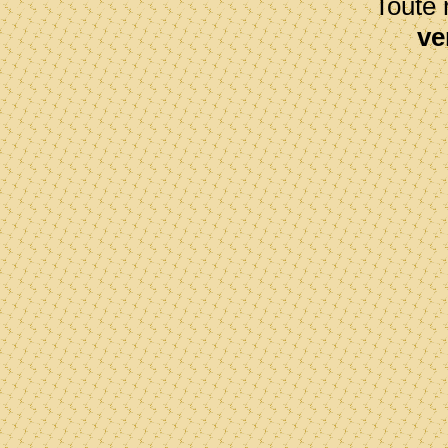
Toute r
ve