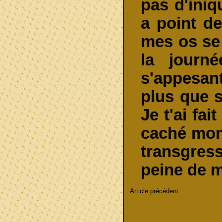
pas d'iniqu
a point de
mes os se
la journ
s'appesant
plus que s
Je t'ai fa
caché mon 
transgressi
peine de 
Article précédent