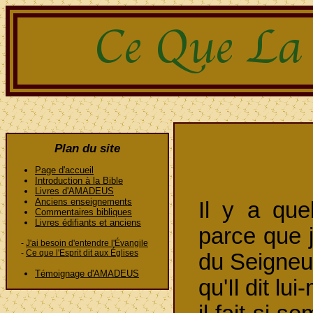
Plan du site
Page d'accueil
Introduction à la Bible
Livres d'AMADEUS
Anciens enseignements
Il y a que
Commentaires bibliques
Livres édifiants et anciens
parce que j'
-
J'ai besoin d'entendre l'Évangile
-
Ce que l'Esprit dit aux Églises
du Seigneur
Témoignage d'AMADEUS
qu'Il dit lu