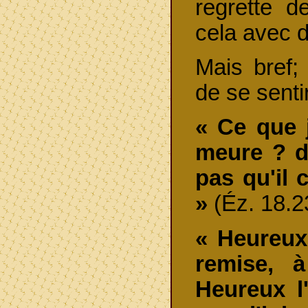
regrette 
cela avec 
Mais bref;
de se senti
« Ce que 
meure ? di
pas qu'il 
»
(Éz. 18.2
« Heureux 
remise, 
Heureux l