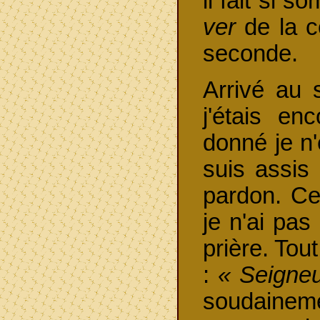
il fait si s
ver
de la c
seconde.
Arrivé au s
j'étais e
donné je n'
suis assis
pardon. Ce
je n'ai pa
prière. Tout
:
« Seigneu
soudaine