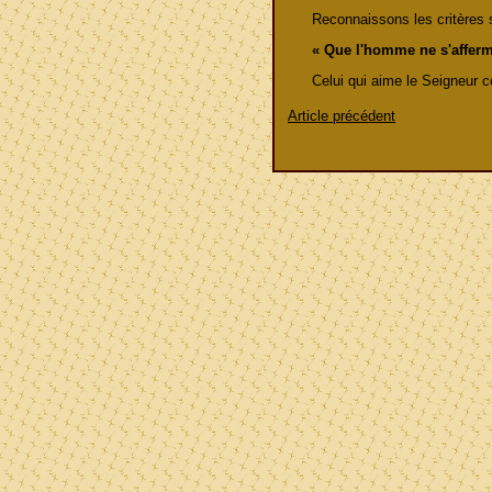
Reconnaissons les critères 
« Que l'homme ne s'afferm
Celui qui aime le Seigneur c
Article précédent