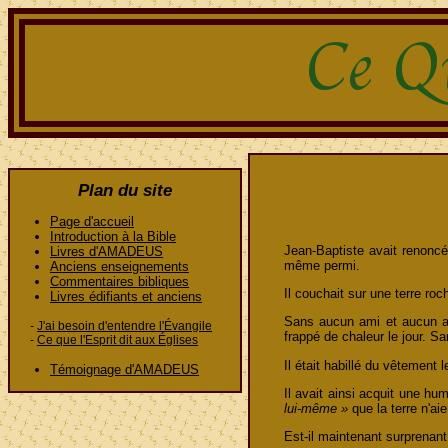
Plan du site
Page d'accueil
Introduction à la Bible
Jean-Baptiste avait renoncé à
Livres d'AMADEUS
même permi.
Anciens enseignements
Commentaires bibliques
Il couchait sur une terre roc
Livres édifiants et anciens
Sans aucun ami et aucun app
-
J'ai besoin d'entendre l'Évangile
frappé de chaleur le jour. 
-
Ce que l'Esprit dit aux Églises
Il était habillé du vêtement 
Témoignage d'AMADEUS
Il avait ainsi acquit une hu
lui-même »
que la terre n'ai
Est-il maintenant surprenant