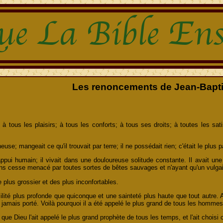
Les renoncements de Jean-Bapti
 tous les plaisirs; à tous les conforts; à tous ses droits; à toutes les satisf
heuse; mangeait ce qu'il trouvait par terre; il ne possédait rien; c'était le plus
ui humain; il vivait dans une douloureuse solitude constante. Il avait une
Sans cesse menacé par toutes sortes de bêtes sauvages et n'ayant qu'un vulg
le plus grossier et des plus inconfortables.
milité plus profonde que quiconque et une sainteté plus haute que tout autre.
e jamais porté. Voilà pourquoi il a été appelé le plus grand de tous les hommes
 que Dieu l'ait appelé le plus grand prophète de tous les temps, et l'ait choi