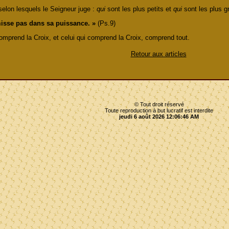
selon lesquels le Seigneur juge :
qui
sont les plus petits et
qui
sont les plus 
isse pas dans sa puissance. »
(Ps.9)
omprend la Croix, et celui qui comprend la Croix, comprend tout.
Retour aux articles
© Tout droit réservé
Toute reproduction à but lucratif est interdite
jeudi 6 août 2026 12:06:46 AM