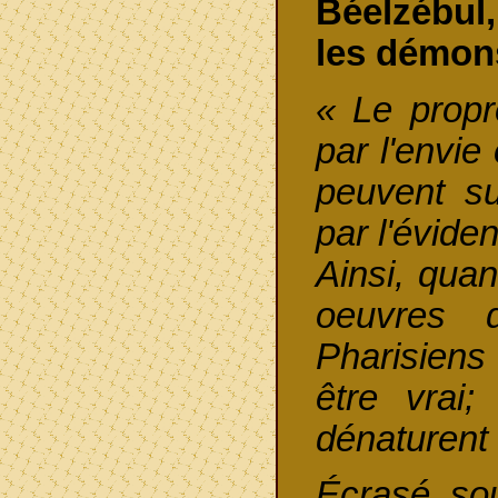
Béelzébul
les démon
« Le propr
par l'envie
peuvent su
par l'évide
Ainsi, quan
oeuvres 
Pharisiens 
être vrai
dénaturent 
Écrasé sou