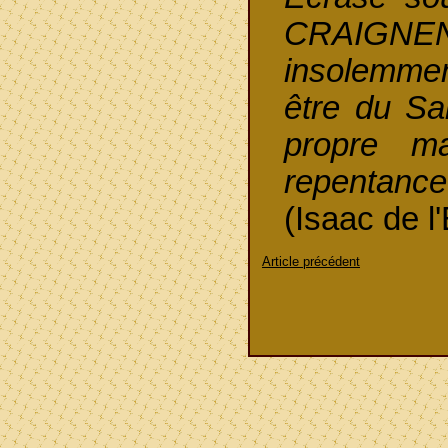
CRAIGNENT
insolemment
être du Sai
propre 
repentance
(Isaac de l'
Article précédent