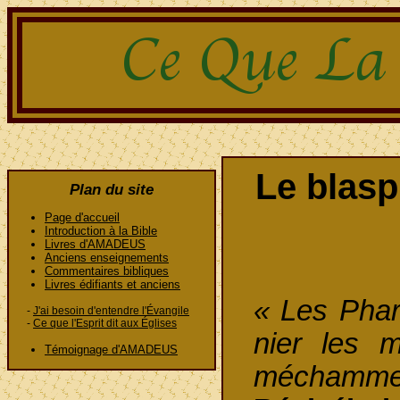
Le blasp
Plan du site
Page d'accueil
Introduction à la Bible
Livres d'AMADEUS
Anciens enseignements
Commentaires bibliques
Livres édifiants et anciens
« Les Phar
-
J'ai besoin d'entendre l'Évangile
-
Ce que l'Esprit dit aux Églises
nier les m
Témoignage d'AMADEUS
méchamm