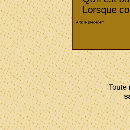
Lorsque com
Article précédent
Toute r
s