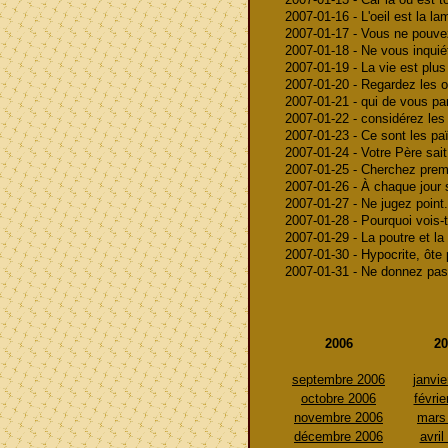
2007-01-16 - L'oeil est la l
2007-01-17 - Vous ne pouv
2007-01-18 - Ne vous inquié
2007-01-19 - La vie est plus 
2007-01-20 - Regardez les o
2007-01-21 - qui de vous pa
2007-01-22 - considérez les
2007-01-23 - Ce sont les pa
2007-01-24 - Votre Père sai
2007-01-25 - Cherchez prem
2007-01-26 - À chaque jour s
2007-01-27 - Ne jugez point.
2007-01-28 - Pourquoi vois-tu
2007-01-29 - La poutre et la 
2007-01-30 - Hypocrite, ôte
2007-01-31 - Ne donnez pas
2006
20
septembre 2006
janvie
octobre 2006
févrie
novembre 2006
mars
décembre 2006
avril