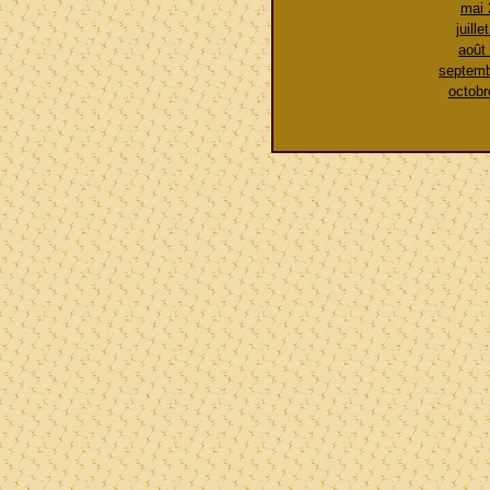
mai 
juille
août
septemb
octobr