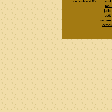
décembre 2006
avril
mai 
juille
août
septemb
octobr