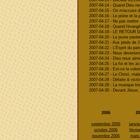
2007-04-14 - Quand Dieu ne 
2007-04-15 - On m'accuse d
2007-04-16 - Le jeûne et la p
2007-04-17 - Ne pas mettre 
2007-04-18 - Quand l'évangé
2007-04-19 - LE RETOUR 
2007-04-20 - Le jeune pasteur
2007-04-21 - Aux pieds de J
2007-04-22 - L'Esprit du pa
2007-04-23 - Nous devenon
2007-04-24 - Dieu nous aime
2007-04-25 - La foi et les ac
2007-04-26 - Est-ce la volo
2007-04-27 - Le Christ, mal
2007-04-28 - Défaite & victo
2007-04-29 - La musique tri
2007-04-30 - Devant Jésus, 
2006
20
septembre 2006
janvie
octobre 2006
févrie
novembre 2006
mars